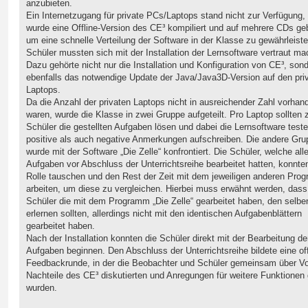
anzubieten.
Ein Internetzugang für private PCs/Laptops stand nicht zur Verfügung,
wurde eine Offline-Version des CE³ kompiliert und auf mehrere CDs ge
um eine schnelle Verteilung der Software in der Klasse zu gewährleiste
Schüler mussten sich mit der Installation der Lernsoftware vertraut ma
Dazu gehörte nicht nur die Installation und Konfiguration von CE³, son
ebenfalls das notwendige Update der Java/Java3D-Version auf den pri
Laptops.
Da die Anzahl der privaten Laptops nicht in ausreichender Zahl vorhan
waren, wurde die Klasse in zwei Gruppe aufgeteilt. Pro Laptop sollten 
Schüler die gestellten Aufgaben lösen und dabei die Lernsoftware test
positive als auch negative Anmerkungen aufschreiben. Die andere Gru
wurde mit der Software „Die Zelle“ konfrontiert. Die Schüler, welche all
Aufgaben vor Abschluss der Unterrichtsreihe bearbeitet hatten, konnte
Rolle tauschen und den Rest der Zeit mit dem jeweiligen anderen Pro
arbeiten, um diese zu vergleichen. Hierbei muss erwähnt werden, dass
Schüler die mit dem Programm „Die Zelle“ gearbeitet haben, den selbe
erlernen sollten, allerdings nicht mit den identischen Aufgabenblättern
gearbeitet haben.
Nach der Installation konnten die Schüler direkt mit der Bearbeitung de
Aufgaben beginnen. Den Abschluss der Unterrichtsreihe bildete eine of
Feedbackrunde, in der die Beobachter und Schüler gemeinsam über Vo
Nachteile des CE³ diskutierten und Anregungen für weitere Funktionen
wurden.