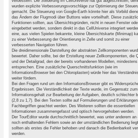
verbessern. Die Steuerung im CellUniverse hat gut abgeschnitten, de
wurden explizite Verbesserungsvorschläge zur Optimierung der Steuer
gemacht. Die Steuerung von Google-Earth könnte hier als Vorbild dien
das Ändern der Flugmodi über Buttons wäre vorteilhaft. Diese zusätzli
Funktionen sollten, aus Übersichtsgründen, nicht in neuen Fenster ode
eingebettet werden, sondern direkt in das CellUniverse integriert werd
eine, aus vielen Spielen bekannte, kleine Übersichtskarte (Minimap) ka
zu einer Verbesserung der Orientierung in Zelle und somit zu einer
verbesserten Navigation führen.
Die dreidimensionale Darstellung der abstrakten Zellkomponenten wurd
bewertet. Daher sollte, bei der Erstellung neuer Zellkomponenten, die Q
und der Detailgrad, den der bereits vorhandenen Modellen, mindestens
entsprechen. Eine zusätzliche Querschnittsfunktion (wie im
InformationsBrowser bei den Chloroplasten) würde hier das Verständni
weiter fördern.
Bei den Fragen rund um den InformationsBrowser gibt es Widersprüch
Ergebnissen. Die Verständlichkeit der Texte wurde, im Gegensatz zum
Informationsgehalt zur Bearbeitung der Aufgaben, deutlich schlechter 
(2,8 zu 1,7). Bei den Texten sollte auf Formulierungen und Erklärunge
Fachbegriffen geachtet werden. Des Weiteren sollten die essentiellen
Informationen zusammengefasst und optisch hervorgehoben werden.
Der TourEditor wurde durchschnittlich bewertet, was unter anderem an
noch enthaltenden Fehlern sowie an der umständlichen Bedienung liegt
sollten als erstes die Fehler behoben und danach die Bedienbarkeit ve
werden.