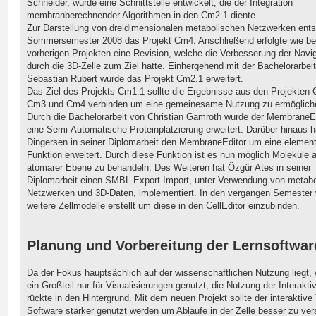
Schneider, wurde eine Schnittstelle entwickelt, die der Integration
membranberechnender Algorithmen in den Cm2.1 diente.
Zur Darstellung von dreidimensionalen metabolischen Netzwerken ent
Sommersemester 2008 das Projekt Cm4. Anschließend erfolgte wie be
vorherigen Projekten eine Revision, welche die Verbesserung der Navi
durch die 3D-Zelle zum Ziel hatte. Einhergehend mit der Bachelorarbei
Sebastian Rubert wurde das Projekt Cm2.1 erweitert.
Das Ziel des Projekts Cm1.1 sollte die Ergebnisse aus den Projekten
Cm3 und Cm4 verbinden um eine gemeinesame Nutzung zu ermöglich
Durch die Bachelorarbeit von Christian Gamroth wurde der MembraneE
eine Semi-Automatische Proteinplatzierung erweitert. Darüber hinaus 
Dingersen in seiner Diplomarbeit den MembraneEditor um eine elemen
Funktion erweitert. Durch diese Funktion ist es nun möglich Moleküle 
atomarer Ebene zu behandeln. Des Weiteren hat Özgür Ates in seiner
Diplomarbeit einen SMBL-Export-Import, unter Verwendung von metab
Netzwerken und 3D-Daten, implementiert. In den vergangen Semester
weitere Zellmodelle erstellt um diese in den CellEditor einzubinden.
Planung und Vorbereitung der Lernsoftwar
Da der Fokus hauptsächlich auf der wissenschaftlichen Nutzung liegt,
ein Großteil nur für Visualisierungen genutzt, die Nutzung der Interaktiv
rückte in den Hintergrund. Mit dem neuen Projekt sollte der interaktive 
Software stärker genutzt werden um Abläufe in der Zelle besser zu ve