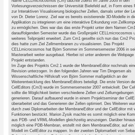
Name CELLmicrocosmos (Cm) tauchte zuerst im Jahre 2005 in den
Vorlesungsverzeichnissen der Universität Bielefeld auf, in Form eines 
zur Interaktiven Visualisierung biologischer Zellen, damals unter der Le
von Dr. Dieter Lorenz. Ziel war es bereits existierende 3D-Modelle in d
Applikation zu integrieren um eine interaktive Erkundung von Zellkom
zu ermöglichen. Dies war das das erste Projekt unter dem Namen Cm
darauffolgenden Semester wurde das Großprojekt CELLmicrocosmos 
weiteres Teilprojekt erweitert. Zum Cm1 gesellte sich nun das Cm2 Pro
dies hatte zum Ziel Zellmembranen zu visualisieren. Das Projekt
CELLmicrocosmos hat Björn Sommer im Sommersemester 2006 in sei
Masterarbeit weiter ausgebaut. Hierbei ist unter anderem die Webpag
Projekt entstanden.
Im Zuge des Projekts Cm2.1 wurde der MembraneEditor nochmals ein
Revision unterzogen. In den folgenden Jahren war Tim Dingersen als
Wissenschaftliche Hilfskraft von Björn Sommer maßgeblich an der
Weiterentwicklung des MembraneEditors beteiligt. Die erste Version d
CellEditors (Cm3) wurde im Sommersemester 2007 entwickelt. Der Cel
sollte die Möglichkeit bieten verschiedene Zellen und Zellumgebungen
generieren. Darauf aufbauend wurde in einem Projektseminar der CellE
überarbeitet und das Generieren der Zellen optimiert. Des Weiteren wu
durch zwei Diplomarbeiten der MembraneEditor und der CellEditor mit 
Funktionen bestückt. Marion Zysik machte es somit möglich eine Kom
aus PDB- und VRML-Modellen gleichzeitig anzuzeigen. Darüber hinaus
möglich eine PDB-Membran, erstellt mit dem MembraneEditor, auf ei
Modell im CellEditor zu mappen. In der zweiten Diplomarbeit von Seba