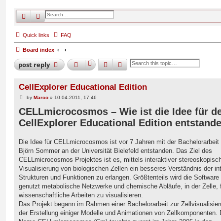
search
advanced
search
Quick links
FAQ
Board index
search
advanced
search
post
reply
CellExplorer Educational Edition
P
by
Marco
»
10.04.2011, 17:46
o
CELLmicrocosmos – Wie ist die Idee für d
s
t
CellExplorer Educational Edition entstand
Die Idee für CELLmicrocosmos ist vor 7 Jahren mit der Bachelorarbeit
Björn Sommer an der Universität Bielefeld entstanden. Das Ziel des
CELLmicrocosmos Projektes ist es, mittels interaktiver stereoskopisc
Visualisierung von biologischen Zellen ein besseres Verständnis der in
Strukturen und Funktionen zu erlangen. Größtenteils wird die Software
genutzt metabolische Netzwerke und chemische Abläufe, in der Zelle, 
wissenschaftliche Arbeiten zu visualisieren.
Das Projekt begann im Rahmen einer Bachelorarbeit zur Zellvisualisier
der Erstellung einiger Modelle und Animationen von Zellkomponenten. 