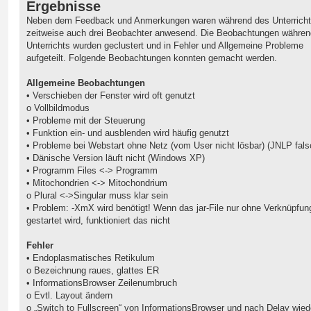
Ergebnisse
Neben dem Feedback und Anmerkungen waren während des Unterricht
zeitweise auch drei Beobachter anwesend. Die Beobachtungen währen
Unterrichts wurden geclustert und in Fehler und Allgemeine Probleme
aufgeteilt. Folgende Beobachtungen konnten gemacht werden.
Allgemeine Beobachtungen
• Verschieben der Fenster wird oft genutzt
o Vollbildmodus
• Probleme mit der Steuerung
• Funktion ein- und ausblenden wird häufig genutzt
• Probleme bei Webstart ohne Netz (vom User nicht lösbar) (JNLP fals
• Dänische Version läuft nicht (Windows XP)
• Programm Files <-> Programm
• Mitochondrien <-> Mitochondrium
o Plural <->Singular muss klar sein
• Problem: -XmX wird benötigt! Wenn das jar-File nur ohne Verknüpfun
gestartet wird, funktioniert das nicht
Fehler
• Endoplasmatisches Retikulum
o Bezeichnung raues, glattes ER
• InformationsBrowser Zeilenumbruch
o Evtl. Layout ändern
o „Switch to Fullscreen“ von InformationsBrowser und nach Delay wied