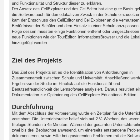
und Funktionalität und Struktur dieser zu erklären.
Der Ansatz des CellExplorer und des CellEditor hat eine gute Basis ge
die Software auch für den edukativen Zweck in der Schule einzusetzen
kam der Entschluss den CellEditor und CellExplorer an die vermuteten
Bedürfnisse der Schüler und dem Einsatz in einer Schule anzupassen.
Folge dessen mussten einige Funktionen entfernt oder umgeschrieben
neue Funktionen wie der TourEditor, InformationsBrowser und die Lokal
hinzugefügt werden.
Ziel des Projekts
Das Ziel des Projekts ist es die Identifikation von Anforderungen in
Zusammenarbeit zwischen Schule und Universität. Anschließend werd
Ergebnisse der Studie im Hinblick auf die Funktionalität und
Benutzerfreundlichkeit der Lernsoftware analysiert. Daraus resultiert ei
Dokumentation zur Optimierung des CellExplorer Educational Edition
Durchführung
Mit dem Abschluss der Vorbereitung wurde ein Zeitplan für die Unterric
vereinbart. Die Unterrichtsreihe belief sich auf 2 ½ Wochen, das waren
Biologie-Stunden á 45 Minuten. Während der gesamten Unterrichtsreih
zwei bis drei Beobachter anwesend, um einerseits entstandene Probl
dokumentieren, sowie Hilfe bei gravierenden Problemen mit der Softwa