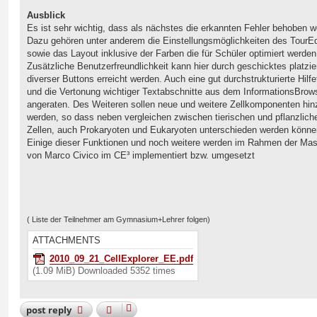
Ausblick
Es ist sehr wichtig, dass als nächstes die erkannten Fehler behoben w
Dazu gehören unter anderem die Einstellungsmöglichkeiten des TourEdi
sowie das Layout inklusive der Farben die für Schüler optimiert werden 
Zusätzliche Benutzerfreundlichkeit kann hier durch geschicktes platzie
diverser Buttons erreicht werden. Auch eine gut durchstrukturierte Hilfe
und die Vertonung wichtiger Textabschnitte aus dem InformationsBrow
angeraten. Des Weiteren sollen neue und weitere Zellkomponenten hin
werden, so dass neben vergleichen zwischen tierischen und pflanzlich
Zellen, auch Prokaryoten und Eukaryoten unterschieden werden könne
Einige dieser Funktionen und noch weitere werden im Rahmen der Mast
von Marco Civico im CE³ implementiert bzw. umgesetzt
( Liste der Teilnehmer am Gymnasium+Lehrer folgen)
ATTACHMENTS
2010_09_21_CellExplorer_EE.pdf
(1.09 MiB) Downloaded 5352 times
post
reply