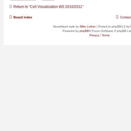
Return to “Cell Visualization WS 2010/2011”
Board index
Contac
Nosebleed style by
Mike Lothar
| Ported to phpBB3.2 by
Powered by
phpBB
® Forum Software © phpBB Lim
Privacy
|
Terms