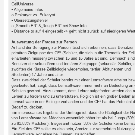
CellUniverse
• Allgemeine Infos
o Prokaryot vs. Eukaryot
• Übersetzungsfehler
o „Smooth ER“ &„Rough ER“ bei Show Info
• Distance to auf 4 eingestellt -> geht nicht zurück auf niedrigeren Wer
Auswertung der Fragen zur Person
Anhand der Befragung zur Person lässt sich erkennen, dass Benutzer 
primären Zielgruppe des CE³ (Schüler, die sich in die Thematik der Zell
einarbeiten müssen) zwischen 15 und 16 Jahre alt sind. Demnach sind
Benutzer der sekundären und tertiären Zielgruppe (sekundär: Schüler, d
zwölften die Klasse Zellbiologie wiederholen, tertiär: Abiturienten und
Studenten) 17 Jahre und älter.
Dass zweidrittel der Schüler bereits mit einer Lernsoftware arbeitet bzw
gearbeitet hat, zeigt, dass Lernsoftware immer mehr an Bedeutung an
Schulen gewinnt. Hinzu kommt, dass Lehrer aufgefordert werden das 
Lernen zu fördern und zu unterstützen. Folglich ist ein großer Bedarf a
Lernsoftware in der Biologie vorhanden und der CE³ hat das Potential 
Bedarf zu decken.
Ein interessantes Ergebnis der Umfrage ist, dass die Häufigkeit der N
von Lernsoftware bei Mädchen wesentlich höher ist als bei Jungs (50
zu 81,83% Mädchen). Insgesamt nutzen 33% der Schüler keine Lernso
Ein Ziel des CE³ sollte es also sein, Anreize zur vermehrten Nutzung 
Lernsoftware, vor allem bei Jungen, zu schaffen.