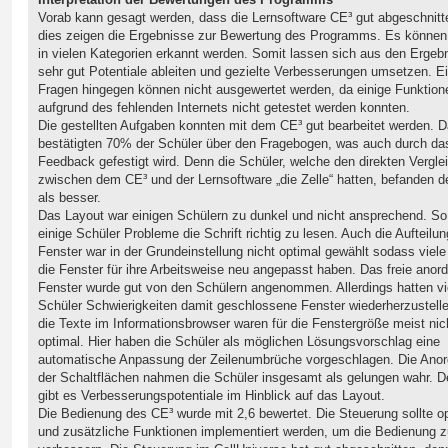
Vorab kann gesagt werden, dass die Lernsoftware CE³ gut abgeschnitt
dies zeigen die Ergebnisse zur Bewertung des Programms. Es können
in vielen Kategorien erkannt werden. Somit lassen sich aus den Ergeb
sehr gut Potentiale ableiten und gezielte Verbesserungen umsetzen. E
Fragen hingegen können nicht ausgewertet werden, da einige Funktion
aufgrund des fehlenden Internets nicht getestet werden konnten.
Die gestellten Aufgaben konnten mit dem CE³ gut bearbeitet werden. 
bestätigten 70% der Schüler über den Fragebogen, was auch durch da
Feedback gefestigt wird. Denn die Schüler, welche den direkten Vergle
zwischen dem CE³ und der Lernsoftware „die Zelle“ hatten, befanden 
als besser.
Das Layout war einigen Schülern zu dunkel und nicht ansprechend. So
einige Schüler Probleme die Schrift richtig zu lesen. Auch die Aufteilun
Fenster war in der Grundeinstellung nicht optimal gewählt sodass viele
die Fenster für ihre Arbeitsweise neu angepasst haben. Das freie anor
Fenster wurde gut von den Schülern angenommen. Allerdings hatten vi
Schüler Schwierigkeiten damit geschlossene Fenster wiederherzustell
die Texte im Informationsbrowser waren für die Fenstergröße meist nic
optimal. Hier haben die Schüler als möglichen Lösungsvorschlag eine
automatische Anpassung der Zeilenumbrüche vorgeschlagen. Die Ano
der Schaltflächen nahmen die Schüler insgesamt als gelungen wahr. 
gibt es Verbesserungspotentiale im Hinblick auf das Layout.
Die Bedienung des CE³ wurde mit 2,6 bewertet. Die Steuerung sollte op
und zusätzliche Funktionen implementiert werden, um die Bedienung z