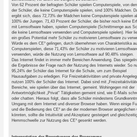
Von 62 Prozent der befragten Schüler spielen Computerspiele, von de
der Schüler, die keine Computerspiele spielen, sind 100% Mädchen. D
ergibt sich, dass 72,73% der Mädchen keine Computerspiele spielen a
100% der Jungen. 71,43 Prozent der Schüler, die bisher noch keine Er
mit Lernsoftware haben, spielen Computerspiele (Schnittmenge aus Sc
die keine Lernsoftware verwenden und Computerspiele spielen). Hier lie
ein großes Potential mehr Schüler zu motivieren Lernsoftware zu verw
Würde es dem CE³ gelingen, durch übernehmen von Charakteristika a
Computerspielen, diese 71,43% der Schüler zu motivieren Lernsoftwar
verwenden, würde die Nutzung von Lernsoftware auf 90,48% steigen.
Das Internet findet in immer mehr Bereichen Anwendung. Das spiegel
die Ergebnisse der Frage nach der Nutzung des Internets wieder. So n
95,24% der Schüler das Internet für die Schule, um zum Beispiel
Hausaufgaben zu erledigen. Für Freizeitaktivitäten und private Angele
nutzen 100% der Schüler das Internet. Dabei sind mit „Freizeitaktivität
Bereiche, wie spielen über das Internet, gemeint. Wohingegen mit der
Antwortmöglichkeit „Privat" Tätigkeiten gemeint sind, wie E-Mails schr
oder chatten. Hieraus folgt, dass alle Schüler mindestens Grundkennt
Umgang mit dem Internet und diverser Browser haben. Wenn einige Fu
und die Bedienung des CE³ an die der modernen Browser angeglichen
könnten, sollte die Intuitivität und Akzeptanz gesteigert und gleichzeiti
Hemmschwelle zur Nutzung des CE³ gesenkt werden.
Interpretation der Bewertungen des Programms