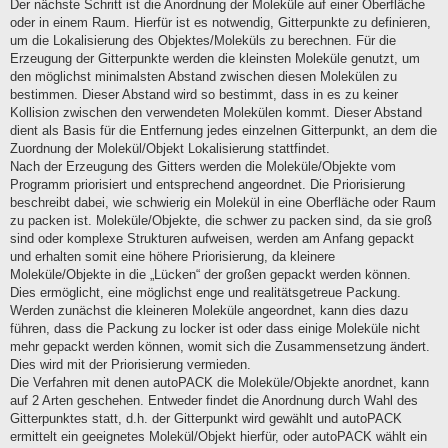
Der nächste Schritt ist die Anordnung der Moleküle auf einer Oberfläche
oder in einem Raum. Hierfür ist es notwendig, Gitterpunkte zu definieren,
um die Lokalisierung des Objektes/Moleküls zu berechnen. Für die
Erzeugung der Gitterpunkte werden die kleinsten Moleküle genutzt, um
den möglichst minimalsten Abstand zwischen diesen Molekülen zu
bestimmen. Dieser Abstand wird so bestimmt, dass in es zu keiner
Kollision zwischen den verwendeten Molekülen kommt. Dieser Abstand
dient als Basis für die Entfernung jedes einzelnen Gitterpunkt, an dem die
Zuordnung der Molekül/Objekt Lokalisierung stattfindet.
Nach der Erzeugung des Gitters werden die Moleküle/Objekte vom
Programm priorisiert und entsprechend angeordnet. Die Priorisierung
beschreibt dabei, wie schwierig ein Molekül in eine Oberfläche oder Raum
zu packen ist. Moleküle/Objekte, die schwer zu packen sind, da sie groß
sind oder komplexe Strukturen aufweisen, werden am Anfang gepackt
und erhalten somit eine höhere Priorisierung, da kleinere
Moleküle/Objekte in die „Lücken“ der großen gepackt werden können.
Dies ermöglicht, eine möglichst enge und realitätsgetreue Packung.
Werden zunächst die kleineren Moleküle angeordnet, kann dies dazu
führen, dass die Packung zu locker ist oder dass einige Moleküle nicht
mehr gepackt werden können, womit sich die Zusammensetzung ändert.
Dies wird mit der Priorisierung vermieden.
Die Verfahren mit denen autoPACK die Moleküle/Objekte anordnet, kann
auf 2 Arten geschehen. Entweder findet die Anordnung durch Wahl des
Gitterpunktes statt, d.h. der Gitterpunkt wird gewählt und autoPACK
ermittelt ein geeignetes Molekül/Objekt hierfür, oder autoPACK wählt ein