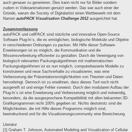
auch genauer zu generieren. Dies kann nicht nur für Bilder sondern
zudem in Videoanimationen genutzt werden. Das war auch einer der
Gründe, warum die Society of Digitalartist einen Wettbewerb mit dem
Namen
autoPACK Visualisation Challenge 2012
ausgerichtet hat.
Zusammenfassung
autoPACK und cellPACK sind nützliche und innovative Open-Source
Software Plug-In´s, die es ermöglichen, biologische Moleküle und Objekte
in verschiedenen Ordnungen zu packen. Mit Hilfe dieser Software-
Erweiterungen ist es möglich, die Kommunikation und die
Wissensverbreitung effizienter zu gestalten. Durch die Vereinigung von
biologisch relevanten Packungsalgorithmen mit mathematischen
Packungsalgorithmen ist es nun möglich, computerbasierte Modelle zu
konstruieren und neue Sachverhalte zu visualisieren, was eine
Verbesserung der Präsentationsmöglichkeiten von Theorien und Daten
hervorbringt. Dennoch ist zu erwähnen, dass dieses Tool noch nicht
ausgereift ist und einige Fehler vorweist. Durch den modularen Aufbau der
Plug-In´s ist eine Erweiterung und Verbesserung möglich und notwendig,
besonders, da die ausgesprochene Kompatibilität mit allen bekannten 3D-
Grafikprogrammen nicht 100% gegeben ist. Nichts destotrotz sind die
Möglichkeiten, die mit Hilfe dieses Programms möglich sind,
beeindruckend und für die Visualisierungscommunity eine Bereicherung.
Literatur
[1] Graham T. Johnson, Automated Modeling and Visualization of Cellular