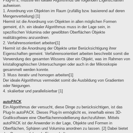
Plug-In´s, müsste ein idealer Algorithmus die folgenden Eigenschaften
aufweisen.
1. Anordnung von Objekten im Raum (zufällig bzw. basierend auf deren
Mengenverteilung) [1]
Hiermit ist die Anordnung von Objekten in allen möglichen Formen
gemeint, d.h. ein idealer Algorithmus muss in der Lage sein, in
spezifischen Volumina oder gewölbten Oberflächen Objekte
realitätsgetreu anzuordnen.
2. Verfahrensorientiert arbeiten[1]
Hiermit ist die Anordnung der Objekte unter Berücksichtigung ihrer
Eigenschaften gemeint. Verfahrensorientiert arbeiten beschreibt somit die
Verwendung des gesamten Wissens über ein Objekt, was im Rahmen von
kristallographischen Untersuchungen oder auch in der Mikroskopie
gesammelt werden konnte.
3. Muss iterativ und homogen arbeiten[1]
Der ideale Algorithmus vermeidet somit die Ausbildung von Gradienten
oder Neigungen.
4. skalierbar und parallelisierbar [1]
autoPACK
Ein Algorithmus der versucht, diese Dinge zu berücksichtigen, ist das
Plug-In autoPACK. Dieses Plug-In ermöglicht es, innerhalb eines 3D-
Grafiksoftware eine Oberflächenmodellierung durchzuführen. Mittels
autoPACK ist der Anwender in der Lage, Objekte und Formen in
Oberflächen, Sphären und Volumina anordnen zu lassen. [2] Dabei bietet