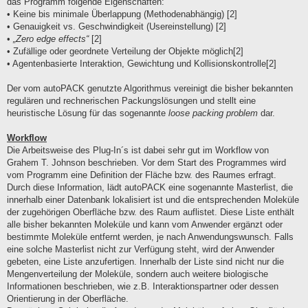
das Programm folgende Eigenschaften:
• Keine bis minimale Überlappung (Methodenabhängig) [2]
• Genauigkeit vs. Geschwindigkeit (Usereinstellung) [2]
•
„Zero edge effects“
[2]
• Zufällige oder geordnete Verteilung der Objekte möglich[2]
• Agentenbasierte Interaktion, Gewichtung und Kollisionskontrolle[2]
Der vom autoPACK genutzte Algorithmus vereinigt die bisher bekannten
regulären und rechnerischen Packungslösungen und stellt eine
heuristische Lösung für das sogenannte
loose packing problem
dar.
Workflow
Die Arbeitsweise des Plug-In´s ist dabei sehr gut im Workflow von
Grahem T. Johnson beschrieben. Vor dem Start des Programmes wird
vom Programm eine Definition der Fläche bzw. des Raumes erfragt.
Durch diese Information, lädt autoPACK eine sogenannte Masterlist, die
innerhalb einer Datenbank lokalisiert ist und die entsprechenden Moleküle
der zugehörigen Oberfläche bzw. des Raum auflistet. Diese Liste enthält
alle bisher bekannten Moleküle und kann vom Anwender ergänzt oder
bestimmte Moleküle entfernt werden, je nach Anwendungswunsch. Falls
eine solche Masterlist nicht zur Verfügung steht, wird der Anwender
gebeten, eine Liste anzufertigen. Innerhalb der Liste sind nicht nur die
Mengenverteilung der Moleküle, sondern auch weitere biologische
Informationen beschrieben, wie z.B. Interaktionspartner oder dessen
Orientierung in der Oberfläche.