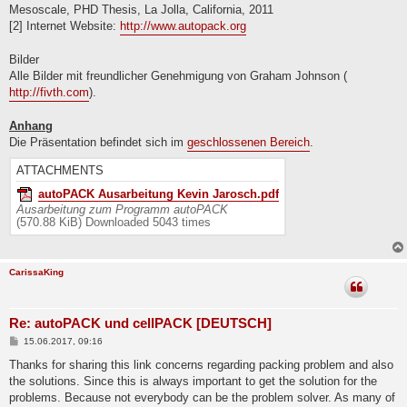
Mesoscale, PHD Thesis, La Jolla, California, 2011
[2] Internet Website:
http://www.autopack.org
Bilder
Alle Bilder mit freundlicher Genehmigung von Graham Johnson (
http://fivth.com
).
Anhang
Die Präsentation befindet sich im
geschlossenen Bereich
.
ATTACHMENTS
autoPACK Ausarbeitung Kevin Jarosch.pdf
Ausarbeitung zum Programm autoPACK
(570.88 KiB) Downloaded 5043 times
CarissaKing
Re: autoPACK und cellPACK [DEUTSCH]
P
15.06.2017, 09:16
o
s
Thanks for sharing this link concerns regarding packing problem and also
t
the solutions. Since this is always important to get the solution for the
problems. Because not everybody can be the problem solver. As many of