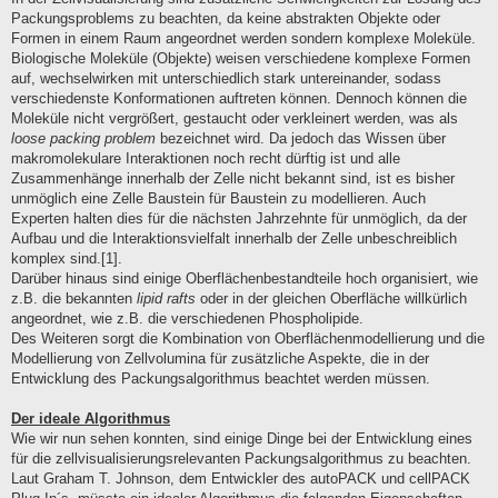
Packungsproblems zu beachten, da keine abstrakten Objekte oder
Formen in einem Raum angeordnet werden sondern komplexe Moleküle.
Biologische Moleküle (Objekte) weisen verschiedene komplexe Formen
auf, wechselwirken mit unterschiedlich stark untereinander, sodass
verschiedenste Konformationen auftreten können. Dennoch können die
Moleküle nicht vergrößert, gestaucht oder verkleinert werden, was als
loose packing problem
bezeichnet wird. Da jedoch das Wissen über
makromolekulare Interaktionen noch recht dürftig ist und alle
Zusammenhänge innerhalb der Zelle nicht bekannt sind, ist es bisher
unmöglich eine Zelle Baustein für Baustein zu modellieren. Auch
Experten halten dies für die nächsten Jahrzehnte für unmöglich, da der
Aufbau und die Interaktionsvielfalt innerhalb der Zelle unbeschreiblich
komplex sind.[1].
Darüber hinaus sind einige Oberflächenbestandteile hoch organisiert, wie
z.B. die bekannten
lipid rafts
oder in der gleichen Oberfläche willkürlich
angeordnet, wie z.B. die verschiedenen Phospholipide.
Des Weiteren sorgt die Kombination von Oberflächenmodellierung und die
Modellierung von Zellvolumina für zusätzliche Aspekte, die in der
Entwicklung des Packungsalgorithmus beachtet werden müssen.
Der ideale Algorithmus
Wie wir nun sehen konnten, sind einige Dinge bei der Entwicklung eines
für die zellvisualisierungsrelevanten Packungsalgorithmus zu beachten.
Laut Graham T. Johnson, dem Entwickler des autoPACK und cellPACK