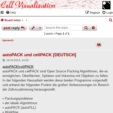
FAQ
Register
Login
Board index
search
advanced
post
reply
2 posts • Page
1
of
1
kjarosch
autoPACK und cellPACK [DEUTSCH]
P
18.10.2013, 14:23
o
s
autoPACK/cellPACK
t
autoPACK und cellPACK sind Open Source Packing Algorithmen, die es
ermöglichen, Oberflächen, Sphären und Volumina mit Objekten zu füllen.
In der folgenden Hausarbeit werden diese beiden Programme vorgestellt
und anhand der folgenden Punkte die großen Verbesserungen im Bereich
der Zellvisualisierung herausgestellt:
• Packungsprobleme
• der ideale Algorihtmus
• autoPACK (autoFILL)
• Workflow