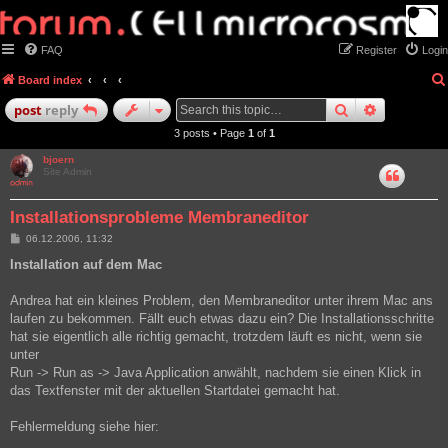
FAQ
Register
Login
Board index
search
advanced
post
reply
3 posts • Page
1
of
1
bjoern
Site Admin
Installationsprobleme Membraneditor
P
06.12.2006, 11:32
o
s
Installation auf dem Mac
t
Andrea hat ein kleines Problem, den Membraneditor unter ihrem Mac ans
laufen zu bekommen. Fällt euch etwas dazu ein? Die Installationsschritte
hat sie eigentlich alle richtig gemacht, trotzdem läuft es nicht, wenn sie
unter
Run -> Run as -> Java Application anwählt, nachdem sie einen Klick in
das Textfenster mit der aktuellen Startdatei gemacht hat.
Fehlermeldung siehe hier: