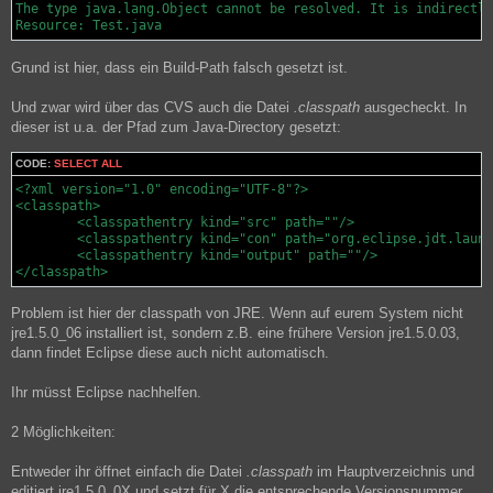
The type java.lang.Object cannot be resolved. It is indirectly 
Grund ist hier, dass ein Build-Path falsch gesetzt ist.
Und zwar wird über das CVS auch die Datei
.classpath
ausgecheckt. In
dieser ist u.a. der Pfad zum Java-Directory gesetzt:
CODE:
SELECT ALL
<?xml version="1.0" encoding="UTF-8"?>

<classpath>

	<classpathentry kind="src" path=""/>

	<classpathentry kind="con" path="org.eclipse.jdt.launching.JRE_CONTAINER/org.eclipse.jdt.internal.debug.ui.launcher.StandardVMType/jre1.5.0_06"/>

	<classpathentry kind="output" path=""/>

Problem ist hier der classpath von JRE. Wenn auf eurem System nicht
jre1.5.0_06 installiert ist, sondern z.B. eine frühere Version jre1.5.0.03,
dann findet Eclipse diese auch nicht automatisch.
Ihr müsst Eclipse nachhelfen.
2 Möglichkeiten:
Entweder ihr öffnet einfach die Datei
.classpath
im Hauptverzeichnis und
editiert jre1.5.0_0X und setzt für X die entsprechende Versionsnummer