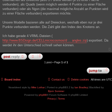
verbunden), als Quads (wenn möglich werden 4 Punkte zu einer Fläche
verbunden) oder als Ngon (die maximal mögliche Anzahl an Punkten wird
zu einer Fläche verbunden) exportieren möchte.
Unsere Modelle basieren alle auf Dreiecken, weshalb eben nur je drei
Punkte verbunden werden. Die Zahl gibt den Index des Knotens an.
Ich habe gerade 4 VRML-Dateien (
http://www.BSDsign.de/CELLmicrocosmos/d ... angles.zip
) exportiert. Da
werdet ihr den Unterschied schnell sehen können.
post
reply
1 post • Page
1
of
1
jump
to
Board index
Contact us
Delete cookies
All times are
UTC
Nosebleed style by
Mike Lothar
| Ported to phpBB3.2 by
Ian Bradley
| Blackified by
Bjorn Sommer
Powered by
phpBB
® Forum Software © phpBB Limited
Privacy
|
Terms