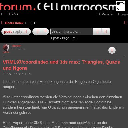
FAQ
Register
Login
Board index
search
advanced
post
reply
1 post • Page
1
of
1
bjoern
Site Admin
VRML97/coordIndex und 3ds max: Triangles, Quads
und Ngons
P
25.07.2007, 11:42
o
s
Hier nochmal ein paar Anmerkungen zu der Frage von Olga heute
t
morgen:
Also unter coordIndex werden die Verbindungen zwischen den einzelnen
Punkten angegeben. Die -1 ersetzt nicht eine fehlende Koordinate,
sondern kennzeichnet, wie Olga schon angenommen hatte, das Ende ein
Verbindungslinie.
Beim Export unter 3D Studio Max kann man auswählen, ob die
Oberflächen als Dreiecke (also 3 Punkte werden je zu einer Fläche