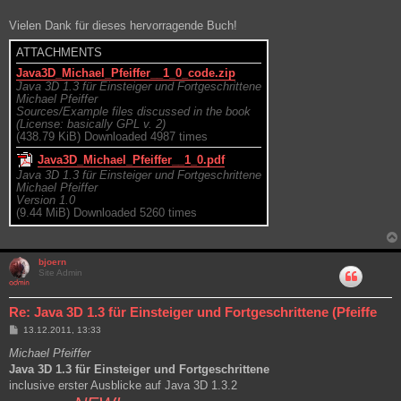
Vielen Dank für dieses hervorragende Buch!
ATTACHMENTS
Java3D_Michael_Pfeiffer__1_0_code.zip
Java 3D 1.3 für Einsteiger und Fortgeschrittene
Michael Pfeiffer
Sources/Example files discussed in the book
(License: basically GPL v. 2)
(438.79 KiB) Downloaded 4987 times
Java3D_Michael_Pfeiffer__1_0.pdf
Java 3D 1.3 für Einsteiger und Fortgeschrittene
Michael Pfeiffer
Version 1.0
(9.44 MiB) Downloaded 5260 times
bjoern
Site Admin
Re: Java 3D 1.3 für Einsteiger und Fortgeschrittene (Pfeiffe
P
13.12.2011, 13:33
o
s
Michael Pfeiffer
t
Java 3D 1.3 für Einsteiger und Fortgeschrittene
inclusive erster Ausblicke auf Java 3D 1.3.2