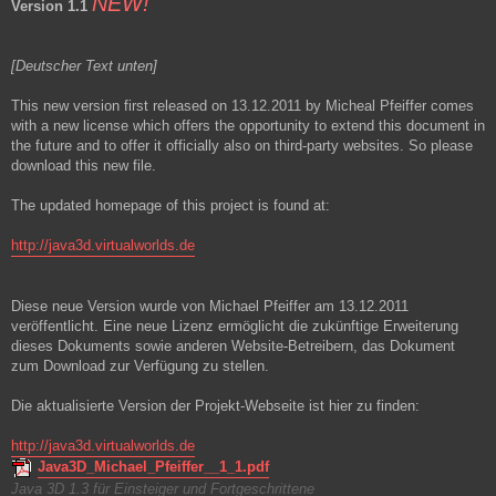
NEW!
Version 1.1
[Deutscher Text unten]
This new version first released on 13.12.2011 by Micheal Pfeiffer comes
with a new license which offers the opportunity to extend this document in
the future and to offer it officially also on third-party websites. So please
download this new file.
The updated homepage of this project is found at:
http://java3d.virtualworlds.de
Diese neue Version wurde von Michael Pfeiffer am 13.12.2011
veröffentlicht. Eine neue Lizenz ermöglicht die zukünftige Erweiterung
dieses Dokuments sowie anderen Website-Betreibern, das Dokument
zum Download zur Verfügung zu stellen.
Die aktualisierte Version der Projekt-Webseite ist hier zu finden:
http://java3d.virtualworlds.de
Java3D_Michael_Pfeiffer__1_1.pdf
Java 3D 1.3 für Einsteiger und Fortgeschrittene