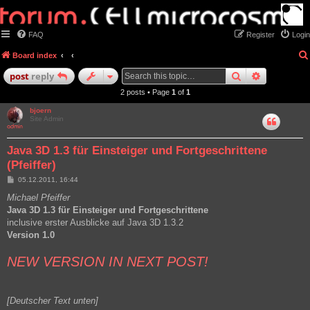
FAQ
Register
Login
Board index
search
advanced
post
reply
2 posts • Page
1
of
1
bjoern
Site Admin
Java 3D 1.3 für Einsteiger und Fortgeschrittene
(Pfeiffer)
P
05.12.2011, 16:44
o
s
Michael Pfeiffer
t
Java 3D 1.3 für Einsteiger und Fortgeschrittene
inclusive erster Ausblicke auf Java 3D 1.3.2
Version 1.0
NEW VERSION IN NEXT POST!
[Deutscher Text unten]