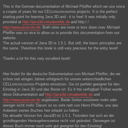
This is the German documentation of Michael Pfeiffer which we use since
a couple of years for our CELLmicrocosmos projects. It is the perfect
starting point for learning Java 3D and - it is free! It was initially only
provided at
http://java3d.virtualworlds.de
and http:/ /
http://www.javacore.de
. Both sites are more or less down now. Michael
Pfeiffer was so nice to allow us to provide this documentation from our
website.
The actual version of Java 3D is 1.5.1. But still, the basic principles are
the same. Therefore this book is still very precious for the entry level!
Thanks a lot for this very excellent book!
Hier findet Ihr die deutsche Dokumentation von Michael Pfeiffer, die wir
schon seit einigen Jahren erfolgreich für unsere unterschiedlichen
CELLmicrocosmos-Projekte einsetzen. Sie ist perfekt geeignet für den
Einstieg in Java 3D und das Beste ist: Es it frei verfügbar! Früher wurde
diese Dokumentation auf
http://java3d.virtualworlds.de
und
http://www.javacore.de
angeboten. Beide Seiten existieren mehr oder
weniger nicht mehr. Darum ist es sehr nett von Herrn Pfeiffer, uns das
Anbieten seines Buches hier erlaubt zu haben.
Die aktuelle Version fon Java3D ist 1.5.1. Trotzdem hat sich an der
grundlegenden Herangehensweise nicht viel geändert. Deswegen ist
dieses Buch immer noch sehr gut geeignet für den Einstieg!